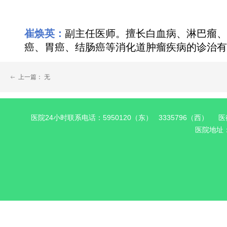
崔焕英：
副主任医师。擅长白血病、淋巴瘤、
癌、胃癌、结肠癌等消化道肿瘤疾病的诊治有
上一篇：
无
ꂃ
医院24小时联系电话：5950120（东） 3335796（西） 医德
医院地址